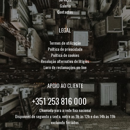
Galeria
Contactos
LEGAL
Termos de utilização
Política de privacidade
Política de cookies
Resolução alternativa de litígios
Livro de reclamações on-line
APOIO AO CLIENTE
+351 253 816 000
Chamada para a rede fixa nacional
Disponivel de segunda a sexta, entre as 9h às 12h e das 14h às 19h
excluindo feriados.